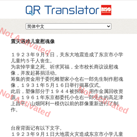
Not Activated
震灾遇难儿童慰魂像
１９２３年９月１日，关东大地震造成了东京市小学
儿童约５千人丧生。
为哀悼学童之死、祈求冥福，全市校长商议设慰魂
像，并发起募捐活动。
筹集的资金用于委托雕塑家小仓右一郎先生制作慰魂
像，１９３１年５月１６日举行揭幕仪式。
Not Activated
Not Activated
此后，塑像部分于１９４４被拆除，用作金属回收资
源，１９６１年东京都委托小仓右一郎先生的高足津
上昌平、山畑阿利一模仿以前的群像重新进行了制
作。
台座背面记有以下文字。
１９２３年９月１日大地震火灾造成东京市小学儿童