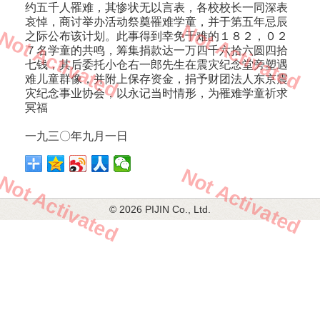
约五千人罹难，其惨状无以言表，各校校长一同深表
哀悼，商讨举办活动祭奠罹难学童，并于第五年忌辰
Not Activated
Not Activated
之际公布该计划。此事得到幸免于难的１８２，０２
７名学童的共鸣，筹集捐款达一万四千六拾六圆四拾
七钱，其后委托小仓右一郎先生在震灾纪念堂旁塑遇
难儿童群像，并附上保存资金，捐予财团法人东京震
灾纪念事业协会，以永记当时情形，为罹难学童祈求
冥福
一九三〇年九月一日
Not Activated
Not Activated
© 2026 PIJIN Co., Ltd.