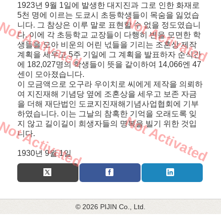
1923년 9월 1일에 발생한 대지진과 그로 인한 화재로
5천 명에 이르는 도쿄시 초등학생들이 목숨을 잃었습
Not Activated
Not Activated
니다. 그 참상은 이루 말로 표현할 수 없을 정도였습니
다. 이에 각 초등학교 교장들이 다행히 변을 모면한 학
생들을 모아 비운의 어린 넋들을 기리는 조혼상 제작
계획을 세우고 5주 기일에 그 계획을 발표하자 순식간
에 182,027명의 학생들이 뜻을 같이하여 14,066엔 47
센이 모아졌습니다.
이 모금액으로 오구라 우이치로 씨에게 제작을 의뢰하
여 지진재해 기념당 옆에 조혼상을 세우고 보존 자금
을 더해 재단법인 도쿄지진재해기념사업협회에 기부
하였습니다. 이는 그날의 참혹한 기억을 오래도록 잊
Not Activated
Not Activated
지 않고 길이길이 희생자들의 명복을 빌기 위한 것입
니다.
1930년 9월 1일
© 2026 PIJIN Co., Ltd.