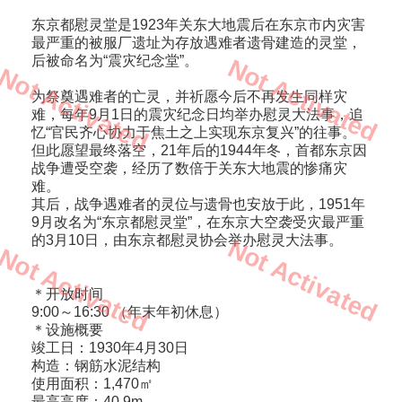
东京都慰灵堂是1923年关东大地震后在东京市内灾害
最严重的被服厂遗址为存放遇难者遗骨建造的灵堂，
后被命名为“震灾纪念堂”。
Not Activated
Not Activated
为祭奠遇难者的亡灵，并祈愿今后不再发生同样灾
难，每年9月1日的震灾纪念日均举办慰灵大法事，追
忆“官民齐心协力于焦土之上实现东京复兴”的往事。
但此愿望最终落空，21年后的1944年冬，首都东京因
战争遭受空袭，经历了数倍于关东大地震的惨痛灾
难。
其后，战争遇难者的灵位与遗骨也安放于此，1951年
9月改名为“东京都慰灵堂”，在东京大空袭受灾最严重
的3月10日，由东京都慰灵协会举办慰灵大法事。
Not Activated
Not Activated
＊开放时间
9:00～16:30 （年末年初休息）
＊设施概要
竣工日：1930年4月30日
构造：钢筋水泥结构
使用面积：1,470㎡
最高高度：40.9m