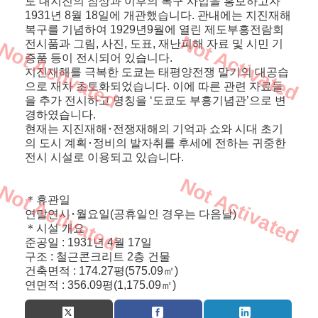
토 대지진의 참상과 이후의 복구 사업을 홍보하고자
1931년 8월 18일에 개관했습니다. 관내에는 지진재해
복구를 기념하여 1929년9월에 열린 제도부흥전람회
Not Activated
전시품과 그림, 사진, 도표, 재난피해 자료 및 시민 기
Not Activated
증품 등이 전시되어 있습니다.
지진재해를 극복한 도쿄는 태평양전쟁 말기의 대공습
으로 재차 초토화되었습니다. 이에 따른 관련 자료들
을 추가 전시하고 명칭을 ‘도쿄도 부흥기념관’으로 변
경하였습니다.
현재는 지진재해
･
전쟁재해의 기억과 쇼와 시대 초기
의 도시 계획
･
정비의 발자취를 후세에 전하는 귀중한
전시 시설로 이용되고 있습니다.
Not Activated
Not Activated
＊휴관일
연말연시
･
월요일(공휴일인 경우는 다음날)
＊시설 개요
준공일 : 1931년 4월 17일
구조 : 철근콘크리트 2층 건물
건축면적 : 174.27평(575.09㎡)
연면적 : 356.09평(1,175.09㎡)