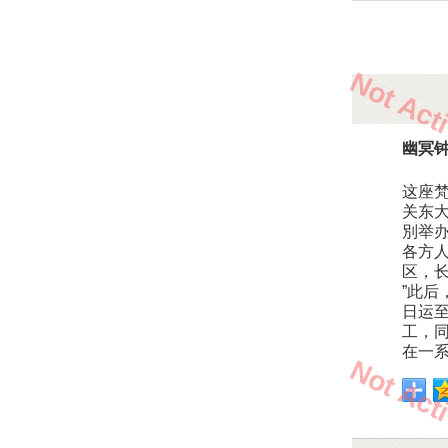
Not Act
幽冥
这座
关东
別举
各方
区，
”此
日运
工，同
在一
Not Act