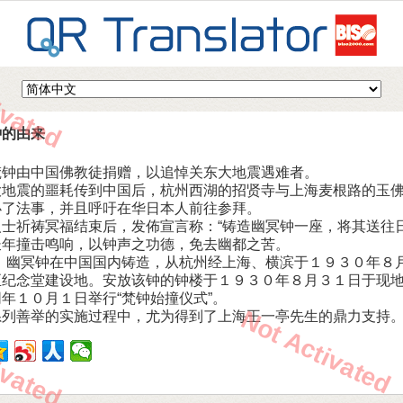
ivated
钟的由来
梵钟由中国佛教徒捐赠，以追悼关东大地震遇难者。
大地震的噩耗传到中国后，杭州西湖的招贤寺与上海麦根路的玉
办了法事，并且呼吁在华日本人前往参拜。
人士祈祷冥福结束后，发佈宣言称：“铸造幽冥钟一座，将其送往
长年撞击鸣响，以钟声之功德，免去幽都之苦。
后，幽冥钟在中国国内铸造，从杭州经上海、横滨于１９３０年８
至纪念堂建设地。安放该钟的钟楼于１９３０年８月３１日于现
年１０月１日举行“梵钟始撞仪式”。
Not Activated
系列善举的实施过程中，尤为得到了上海王一亭先生的鼎力支持
ivated