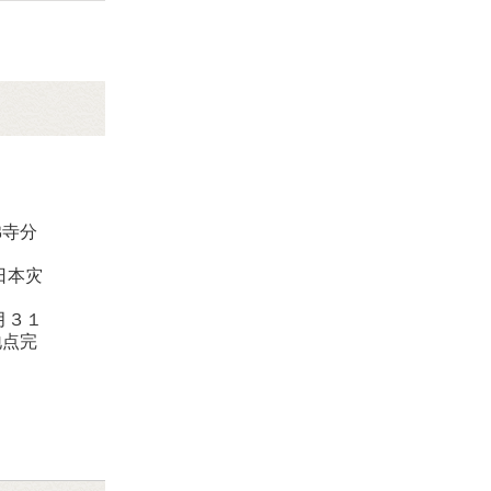
佛寺分
日本灾
月３１
地点完
。